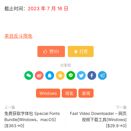
截止时间：
2023 年 7 月 16 日
来自反斗限免
赞(
0
)
打赏


分享到








Windows
域名
查询
上一篇
下一篇
免费获取字体包 Special Fonts
Fast Video Downloader – 网页
Bundle[Windows、macOS]
视频下载工具[Windows]
[$363→0]
[$29.9→0]