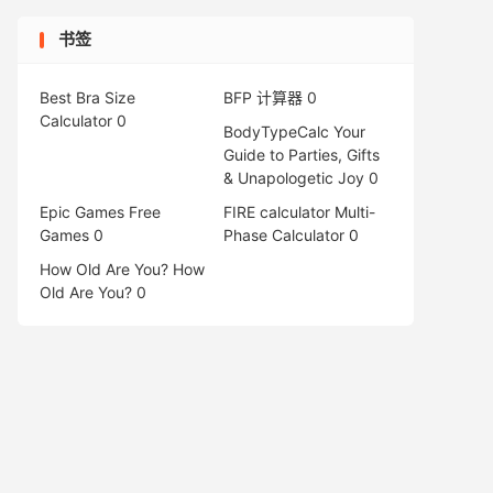
书签
Best Bra Size
BFP 计算器
0
Calculator
0
BodyTypeCalc
Your
Guide to Parties, Gifts
& Unapologetic Joy 0
Epic Games Free
FIRE calculator
Multi-
Games
0
Phase Calculator 0
How Old Are You?
How
Old Are You? 0