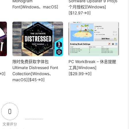
Monogram
Software Updater 9 Pro[6
Font[Windows、macOS]
个月授权][Windows]
[$12.97→0]
限时免费获取字体包
PC WorkBreak – 休息提醒
Ultimate Distressed Font
工具[Windows]
→0]
Collection[Windows、
[$29.99→0]
macOS][$45→0]
0
文章评分