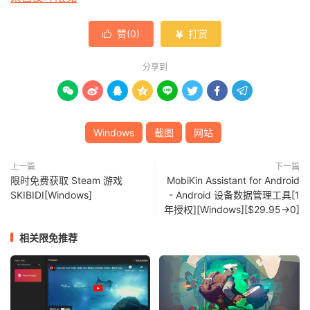
赞(
0
)
打赏


分享到








Windows
截图
网站
上一篇
下一篇
限时免费获取 Steam 游戏
MobiKin Assistant for Android
SKIBIDI[Windows]
- Android 设备数据管理工具[1
年授权][Windows][$29.95→0]
相关限免推荐