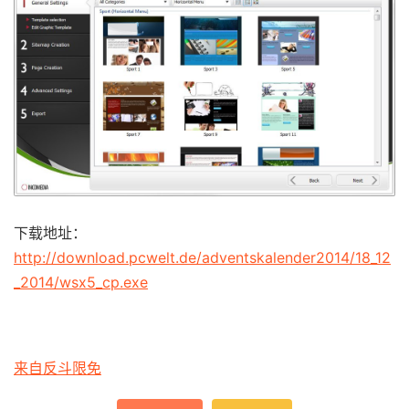
下载地址：
http://download.pcwelt.de/adventskalender2014/18_12
_2014/wsx5_cp.exe
来自反斗限免