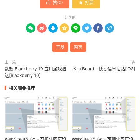
赞(
0
)
打赏


分享到








开发
网页
上一篇
下一篇
数款 Blackberry 10 应用游戏赠
KuaiBoard - 快捷信息粘贴[iOS]
送[Blackberry 10]
相关限免推荐
WebSite X5 Go – 可视化网页设
WebSite X5 Go – 可视化网页设