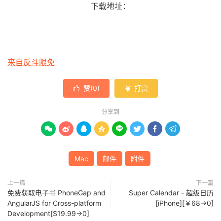
下载地址：
来自反斗限免
赞(
0
)
打赏


分享到








Mac
邮件
附件
上一篇
下一篇
免费获取电子书 PhoneGap and
Super Calendar - 超级日历
AngularJS for Cross-platform
[iPhone][￥68→0]
Development[$19.99→0]