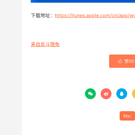
下载地址：
https://itunes.apple.com/cn/app/
来自反斗限免
赞(
0
)




Mac