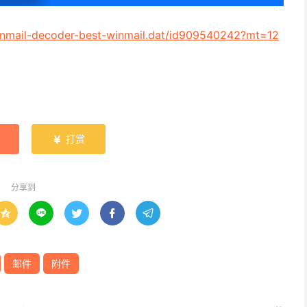
winmail-decoder-best-winmail.dat/id909540242?mt=12
打赏

分享到





邮件
附件