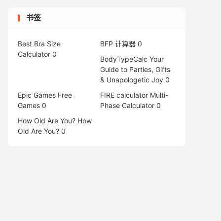
书签
Best Bra Size
BFP 计算器
0
Calculator
0
BodyTypeCalc
Your
Guide to Parties, Gifts
& Unapologetic Joy 0
Epic Games Free
FIRE calculator
Multi-
Games
0
Phase Calculator 0
How Old Are You?
How
Old Are You? 0