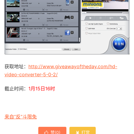
获取地址：
http://www.giveawayoftheday.com/hd-
video-converter-5-0-2/
截止时间：
1月15日16时
来自“反”斗限免
赞(
0
)
打赏

