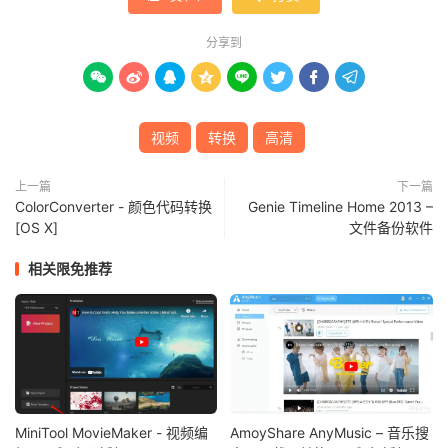
分享到








视频
转换
高清
上一篇
下一篇
ColorConverter - 颜色代码转换
Genie Timeline Home 2013 –
[OS X]
文件备份软件
相关限免推荐
MiniTool MovieMaker - 视频编
AmoyShare AnyMusic – 音乐搜