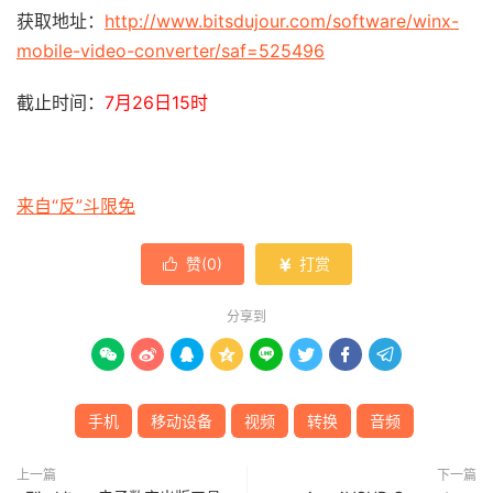
获取地址：
http://www.bitsdujour.com/software/winx-
mobile-video-converter/saf=525496
截止时间：
7月26日15时
来自“反”斗限免
赞(
0
)
打赏


分享到








手机
移动设备
视频
转换
音频
上一篇
下一篇