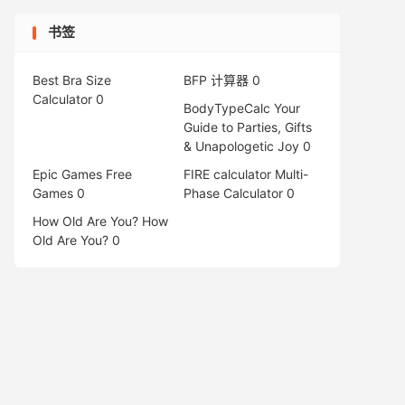
书签
Best Bra Size
BFP 计算器
0
Calculator
0
BodyTypeCalc
Your
Guide to Parties, Gifts
& Unapologetic Joy 0
Epic Games Free
FIRE calculator
Multi-
Games
0
Phase Calculator 0
How Old Are You?
How
Old Are You? 0