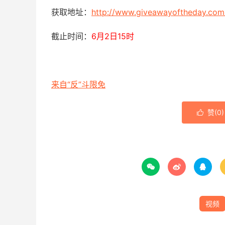
获取地址：
http://www.giveawayoftheday.com
截止时间：
6月2日15时
来自“反”斗限免
赞(
0
)




视频