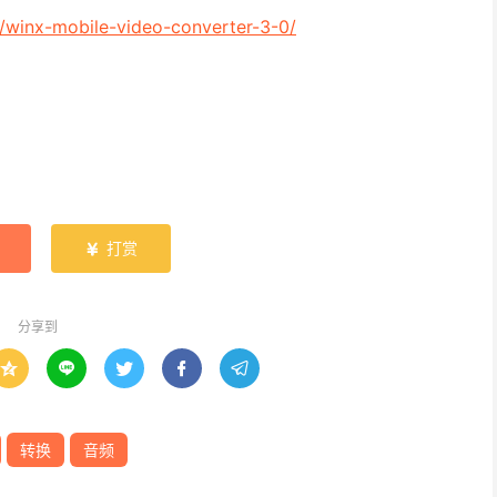
/winx-mobile-video-converter-3-0/
打赏

分享到





转换
音频