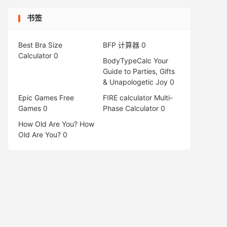
书签
Best Bra Size
BFP 计算器
0
Calculator
0
BodyTypeCalc
Your
Guide to Parties, Gifts
& Unapologetic Joy 0
Epic Games Free
FIRE calculator
Multi-
Games
0
Phase Calculator 0
How Old Are You?
How
Old Are You? 0