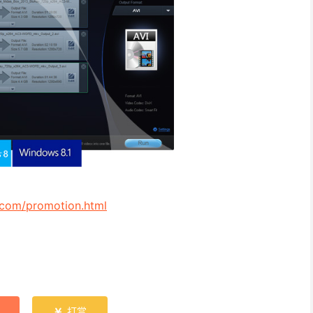
.com/promotion.html
打赏
