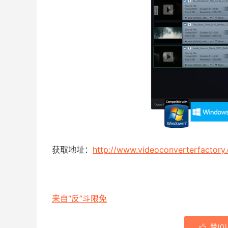
获取地址：
http://www.videoconverterfactory
来自“反”斗限免
赞(
0
)
