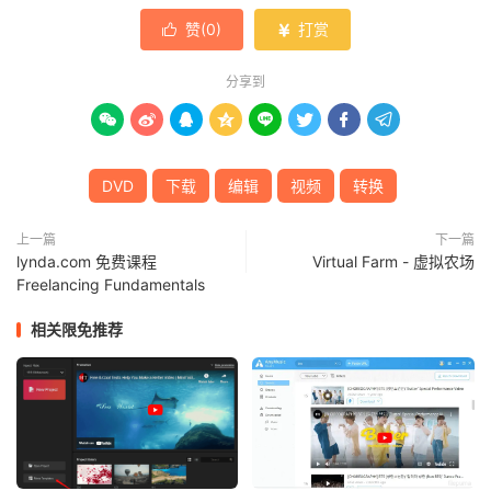
赞(
0
)
打赏


分享到








DVD
下载
编辑
视频
转换
上一篇
下一篇
lynda.com 免费课程
Virtual Farm - 虚拟农场
Freelancing Fundamentals
相关限免推荐