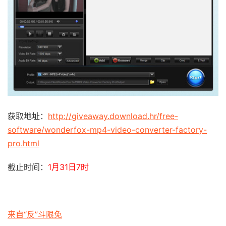
获取地址：
http://giveaway.download.hr/free-
software/wonderfox-mp4-video-converter-factory-
pro.html
截止时间：
1月31日7时
来自“反”斗限免