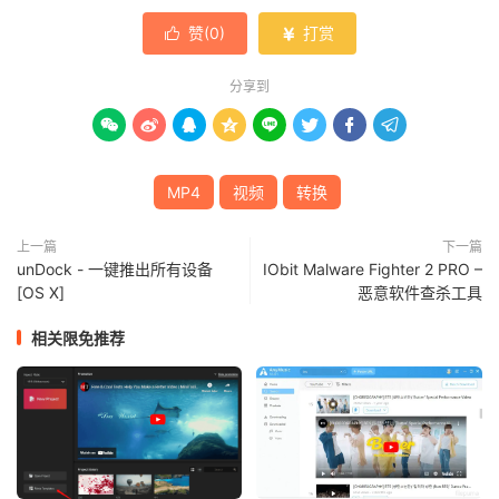
赞(
0
)
打赏


分享到








MP4
视频
转换
上一篇
下一篇
unDock - 一键推出所有设备
IObit Malware Fighter 2 PRO –
[OS X]
恶意软件查杀工具
相关限免推荐