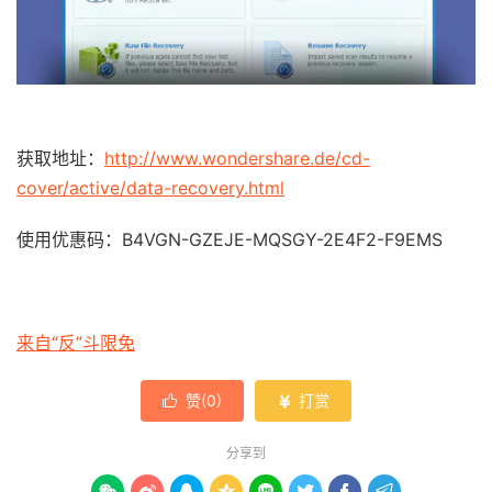
获取地址：
http://www.wondershare.de/cd-
cover/active/data-recovery.html
使用优惠码：B4VGN-GZEJE-MQSGY-2E4F2-F9EMS
来自“反”斗限免
赞(
0
)
打赏


分享到







