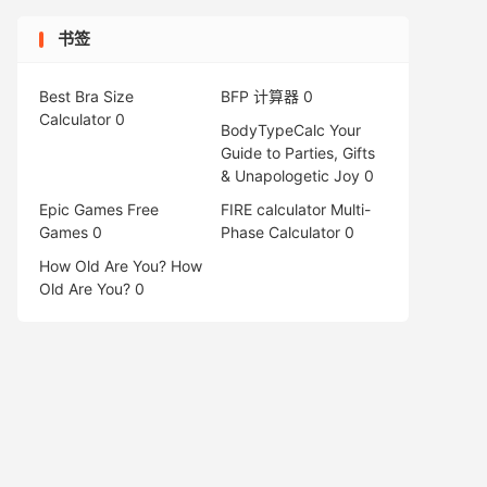
书签
Best Bra Size
BFP 计算器
0
Calculator
0
BodyTypeCalc
Your
Guide to Parties, Gifts
& Unapologetic Joy 0
Epic Games Free
FIRE calculator
Multi-
Games
0
Phase Calculator 0
How Old Are You?
How
Old Are You? 0