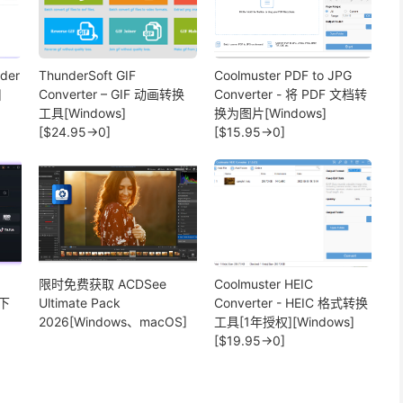
ader
ThunderSoft GIF
Coolmuster PDF to JPG
]
Converter – GIF 动画转换
Converter - 将 PDF 文档转
工具[Windows]
换为图片[Windows]
[$24.95→0]
[$15.95→0]
限时免费获取 ACDSee
Coolmuster HEIC
频下
Ultimate Pack
Converter - HEIC 格式转换
2026[Windows、macOS]
工具[1年授权][Windows]
[$19.95→0]