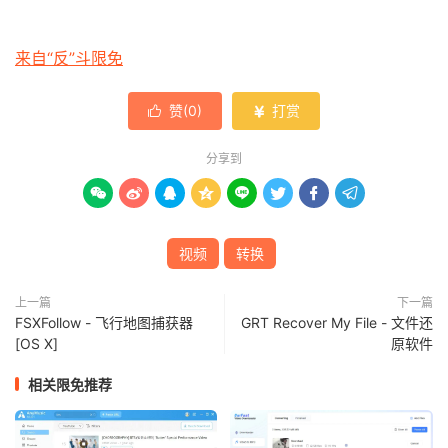
来自“反”斗限免
赞(
0
)
打赏


分享到








视频
转换
上一篇
下一篇
FSXFollow - 飞行地图捕获器
GRT Recover My File - 文件还
[OS X]
原软件
相关限免推荐