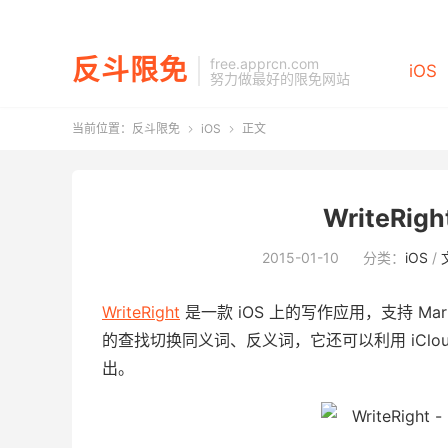
反斗限免
free.apprcn.com
iOS
努力做最好的限免网站
当前位置：
反斗限免
iOS
正文


WriteRig
2015-01-10
分类：
iOS
/
WriteRight
是一款 iOS 上的写作应用，支持 M
的查找切换同义词、反义词，它还可以利用 iClou
出。