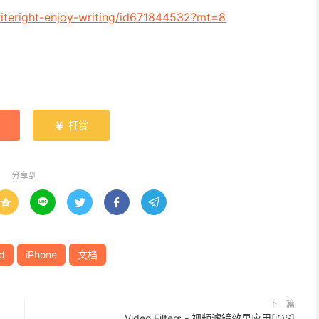
riteright-enjoy-writing/id671844532?mt=8
打赏

分享到





d
iPhone
文档
下一篇
Video Filters - 视频滤镜效果应用[iOS]