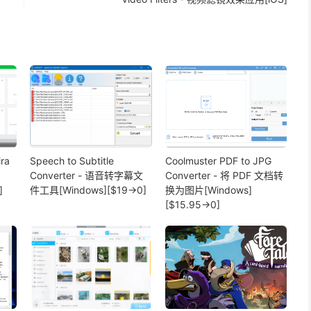
ra
Speech to Subtitle
Coolmuster PDF to JPG
Converter - 语音转字幕文
Converter - 将 PDF 文档转
]
件工具[Windows][$19→0]
换为图片[Windows]
[$15.95→0]