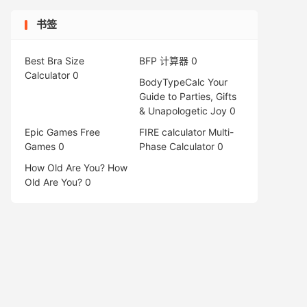
书签
Best Bra Size
BFP 计算器
0
Calculator
0
BodyTypeCalc
Your
Guide to Parties, Gifts
& Unapologetic Joy 0
Epic Games Free
FIRE calculator
Multi-
Games
0
Phase Calculator 0
How Old Are You?
How
Old Are You? 0