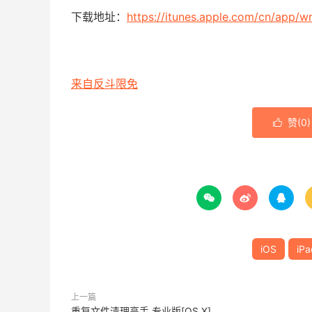
下载地址：
https://itunes.apple.com/cn/app/w
来自反斗限免
赞(
0
)




iOS
iPa
上一篇
重复文件清理高手 专业版[OS X]