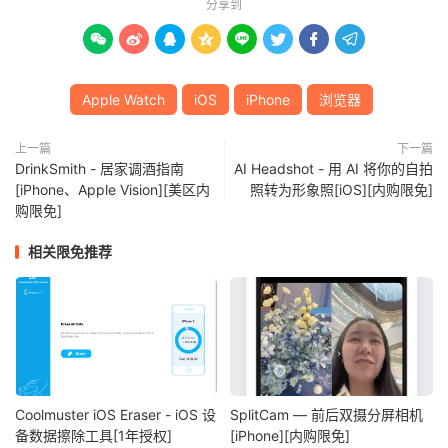
分享到








Apple Watch
iOS
iPhone
浏览器
上一篇
下一篇
DrinkSmith - 居家调酒指南
AI Headshot - 用 AI 将你的自拍
[iPhone、Apple Vision][美区内
照转为形象照[iOS][内购限免]
购限免]
相关限免推荐
Coolmuster iOS Eraser - iOS 设
SplitCam — 前后双摄分屏相机
备数据擦除工具[1年授权]
[iPhone][内购限免]