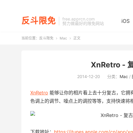
反斗限免
free.apprcn.com
iOS
努力做最好的限免网站
当前位置：
反斗限免
Mac
正文


XnRetro 
2014-12-20
分类：
Mac
/
XnRetro
能够让你的相片看上去十分复古，它拥
色调上的调节、噪点上的调控等等，支持快速将
下载地址：
https://itunes.apple.com/cn/app/