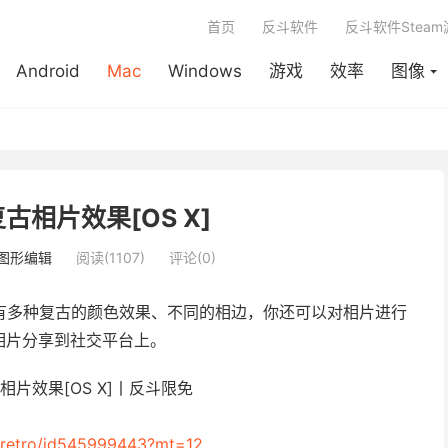
首页
反斗软件
反斗软件Stea
Android
Mac
Windows
游戏
效率
图像
- 复古相片效果[OS X]
图形编辑
阅读(1107)
评论(0)
有多种复古的颜色效果、不同的相边，你还可以对相片进行
相片分享到社交平台上。
xnretro/id545999443?mt=12