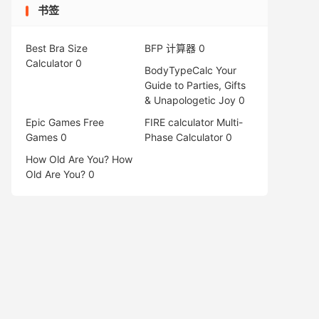
书签
Best Bra Size
BFP 计算器
0
Calculator
0
BodyTypeCalc
Your
Guide to Parties, Gifts
& Unapologetic Joy 0
Epic Games Free
FIRE calculator
Multi-
Games
0
Phase Calculator 0
How Old Are You?
How
Old Are You? 0