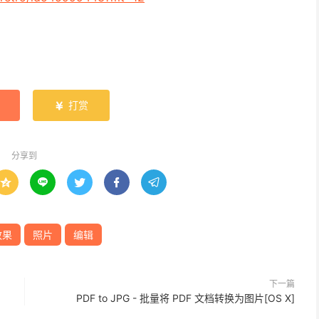
打赏

分享到





效果
照片
编辑
下一篇
PDF to JPG - 批量将 PDF 文档转换为图片[OS X]