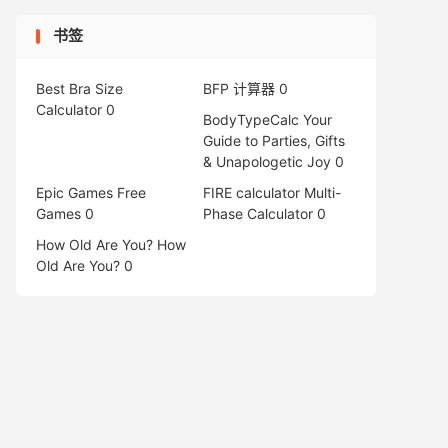
书签
Best Bra Size
BFP 计算器
0
Calculator
0
BodyTypeCalc
Your
Guide to Parties, Gifts
& Unapologetic Joy 0
Epic Games Free
FIRE calculator
Multi-
Games
0
Phase Calculator 0
How Old Are You?
How
Old Are You? 0