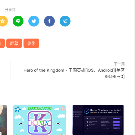
分享到





s
屏幕
录像
下一篇
Hero of the Kingdom - 王国英雄[iOS、Android][美区
$6.99→0]