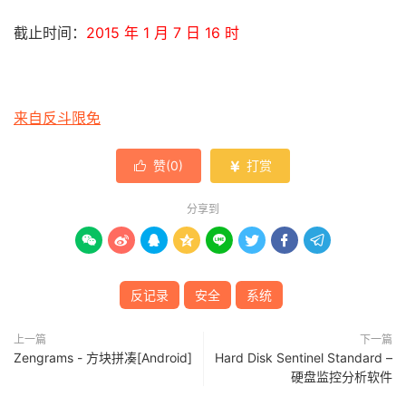
截止时间：
2015 年 1 月 7 日 16 时
来自反斗限免
赞(
0
)
打赏


分享到








反记录
安全
系统
上一篇
下一篇
Zengrams - 方块拼凑[Android]
Hard Disk Sentinel Standard –
硬盘监控分析软件