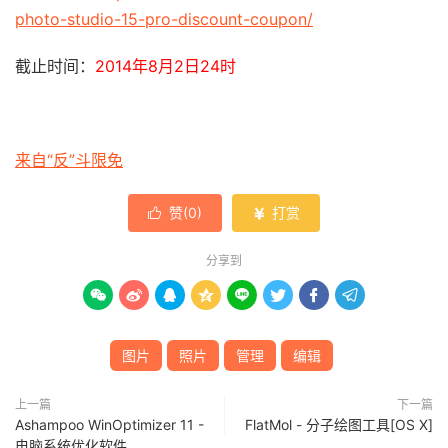
photo-studio-15-pro-discount-coupon/
截止时间：
2014年8月2日24时
来自“反”斗限免
赞(
0
)
打赏


分享到








图片
照片
管理
编辑
上一篇
下一篇
Ashampoo WinOptimizer 11 -
FlatMol - 分子绘图工具[OS X]
电脑系统优化软件