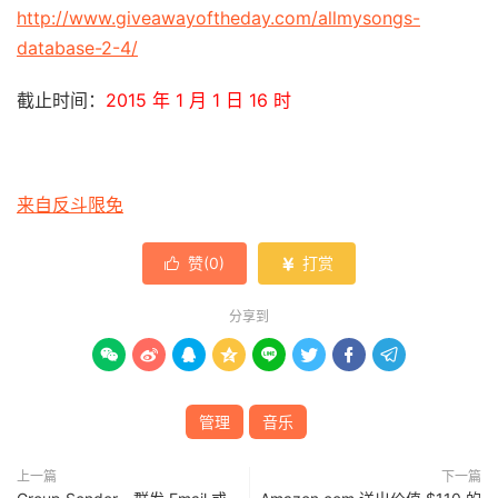
http://www.giveawayoftheday.com/allmysongs-
database-2-4/
截止时间：
2015 年 1 月 1 日 16 时
来自反斗限免
赞(
0
)
打赏


分享到








管理
音乐
上一篇
下一篇