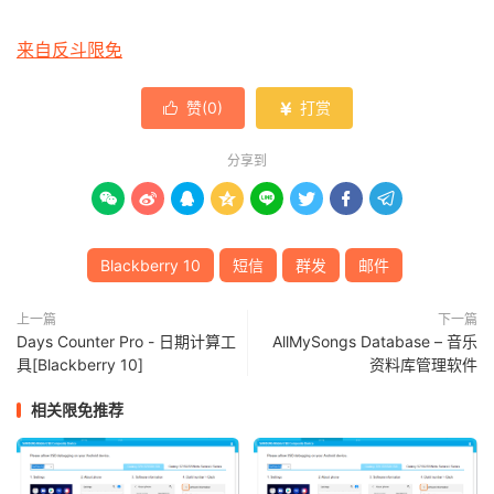
来自反斗限免
赞(
0
)
打赏


分享到








Blackberry 10
短信
群发
邮件
上一篇
下一篇
Days Counter Pro - 日期计算工
AllMySongs Database – 音乐
具[Blackberry 10]
资料库管理软件
相关限免推荐