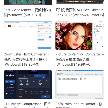
Fast Video Maker – 视频制作软
限时免费获取 ACDSee Ultimate
件[Windows][$39.9→0]
Pack 2026[Windows、macOS]
Coolmuster HEIC Converter -
Picture to Painting Converter –
HEIC 格式转换工具[1年授权]
将图片转换成油画风格
[Windows][$19.95→0]
[Windows][$49.99→0]
ETK Image Compressor - 图片
SoftOrbits Picture Doctor – 修