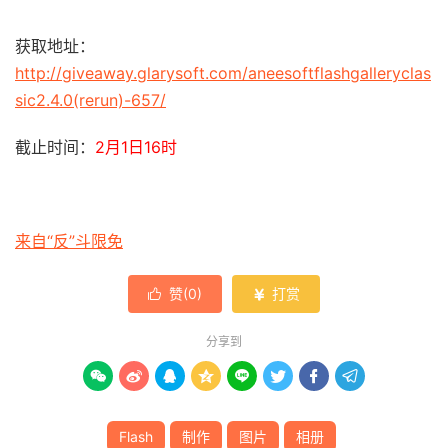
获取地址：
http://giveaway.glarysoft.com/aneesoftflashgalleryclas
sic2.4.0(rerun)-657/
截止时间：
2月1日16时
来自“反”斗限免
赞(
0
)
打赏


分享到








Flash
制作
图片
相册