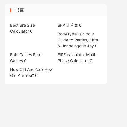
书签
Best Bra Size
BFP 计算器
0
Calculator
0
BodyTypeCalc
Your
Guide to Parties, Gifts
& Unapologetic Joy 0
Epic Games Free
FIRE calculator
Multi-
Games
0
Phase Calculator 0
How Old Are You?
How
Old Are You? 0