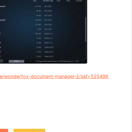
are/wonderfox-document-manager-2/saf=525496