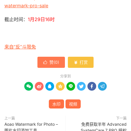
watermark-pro-sale
截止时间：
1月29日16时
来自“反”斗限免
赞(
0
)
打赏


分享到








水印
视频
上一篇
下一篇
Aoao Watermark for Photo –
免费获取半年 Advanced
图片水印添加工具
SystemCare 7 PRO 授权