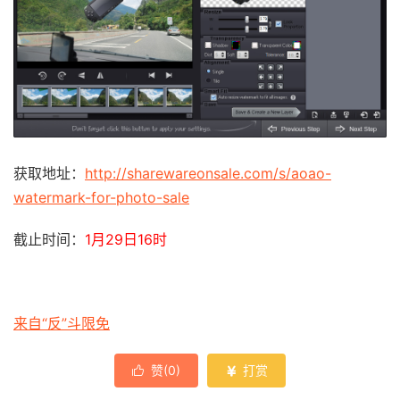
获取地址：
http://sharewareonsale.com/s/aoao-
watermark-for-photo-sale
截止时间：
1月29日16时
来自“反”斗限免
赞(
0
)
打赏

