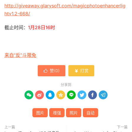
http://giveaway.glarysoft.com/magicphotoenhancerlig
htv1.2-668/
截止时间：
1月28日16时
来自“反”斗限免
赞(
0
)
打赏


分享到








图片
增强
照片
自动
上一篇
下一篇