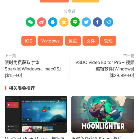
分享到








iOS
Windows
数据
文件
管理
上一篇
下一篇
限时免费获取字体
VSDC Video Editor Pro – 视频
Sparkle[Windows、macOS]
编辑软件[Windows]
[$15→0]
[$29.99→0]
相关限免推荐
MiniTool MovieMaker - 视频编
限时免费获取 Steam 游戏