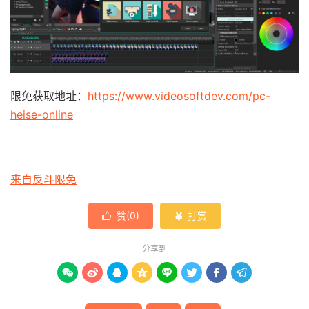
限免获取地址：
https://www.videosoftdev.com/pc-
heise-online
来自反斗限免
赞(
0
)
打赏


分享到







