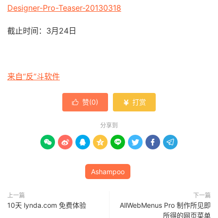
Designer-Pro-Teaser-20130318
截止时间：3月24日
来自“反”斗软件
赞(
0
)
打赏


分享到








Ashampoo
上一篇
下一篇
10天 lynda.com 免费体验
AllWebMenus Pro 制作所见即
所得的网页菜单