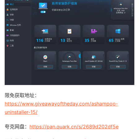
限免获取地址：
https://www.giveawayoftheday.com/ashampoo-
uninstaller-15/
夸克网盘：
https://pan.quark.cn/s/2689d202df5e