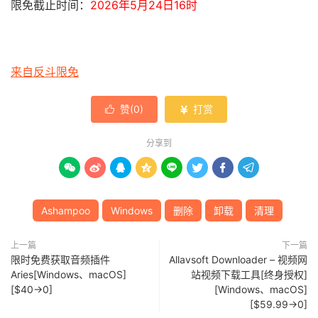
限免截止时间：
2026年5月24日16时
来自反斗限免
赞(
0
)
打赏


分享到








Ashampoo
Windows
删除
卸载
清理
上一篇
下一篇
限时免费获取音频插件
Allavsoft Downloader – 视频网
Aries[Windows、macOS]
站视频下载工具[终身授权]
[$40→0]
[Windows、macOS]
[$59.99→0]