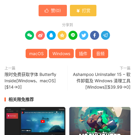
赞(
0
)
打赏


分享到








macOS
Windows
插件
音频
上一篇
下一篇
限时免费获取字体 Butterfly
Ashampoo UnInstaller 15 – 软
Inside[Windows、macOS]
件卸载及 Windows 清理工具
[$14→0]
[Windows][$39.99→0]
相关限免推荐