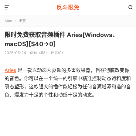
反斗限免


Mac
正文

限时免费获取音频插件 Aries[Windows、
macOS][$40→0]
2026-05-24
阅读(453)
评论(0)
Aries
是一款以动态为驱动的多重效果器，旨在彻底改变你
的音色。你可以在一个统一的引擎中精准控制动态饱和度和
瞬态塑形，这款强大的插件能轻松为任何音源增添和谐的音
色、爆发力十足的个性和动感十足的动态。