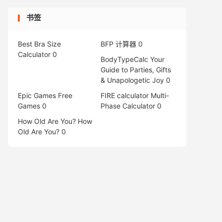
书签
Best Bra Size
BFP 计算器
0
Calculator
0
BodyTypeCalc
Your
Guide to Parties, Gifts
& Unapologetic Joy 0
Epic Games Free
FIRE calculator
Multi-
Games
0
Phase Calculator 0
How Old Are You?
How
Old Are You? 0