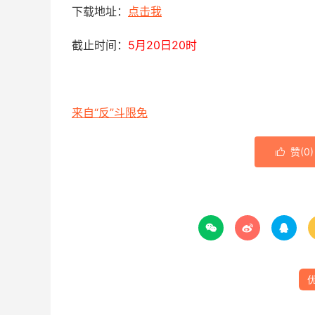
下载地址：
点击我
截止时间：
5月20日20时
来自“反”斗限免
赞(
0
)



