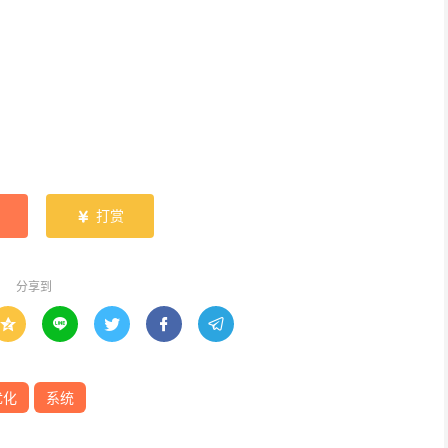
打赏

分享到





优化
系统