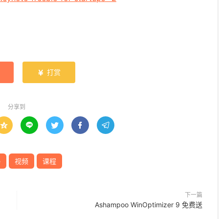
打赏

分享到





e
视频
课程
下一篇
Ashampoo WinOptimizer 9 免费送