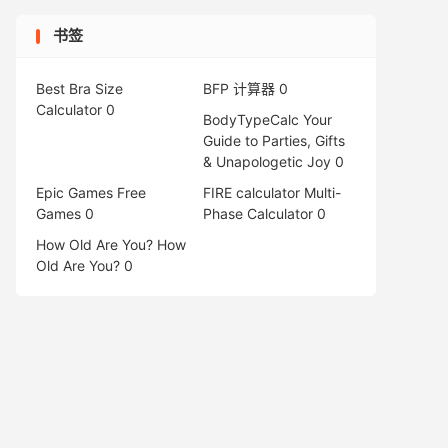
书签
Best Bra Size
BFP 计算器
0
Calculator
0
BodyTypeCalc
Your
Guide to Parties, Gifts
& Unapologetic Joy 0
Epic Games Free
FIRE calculator
Multi-
Games
0
Phase Calculator 0
How Old Are You?
How
Old Are You? 0