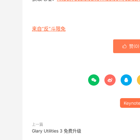
来自“反”斗限免
赞(
0
)




Keynot
上一篇
Glary Utilities 3 免费升级