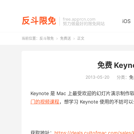
反斗限免
free.apprcn.com
iOS
努力做最好的限免网站
当前位置：
反斗限免
免费送
正文


免费 Key
2013-05-20
分类：
免
Keynote 是 Mac 上最受欢迎的幻灯片演示制作软
门的视频课程
，想学习 Keynote 使用的不妨
获取地址：
https://deals.cultofmac.com/sales/