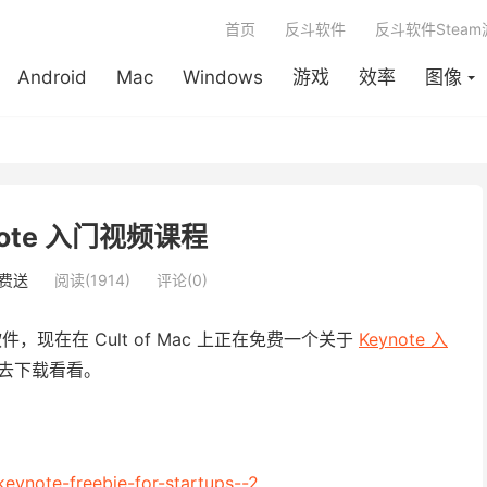
首页
反斗软件
反斗软件Stea
Android
Mac
Windows
游戏
效率
图像
note 入门视频课程
费送
阅读(1914)
评论(0)
件，现在在 Cult of Mac 上正在免费一个关于
Keynote 入
可以去下载看看。
keynote-freebie-for-startups--2