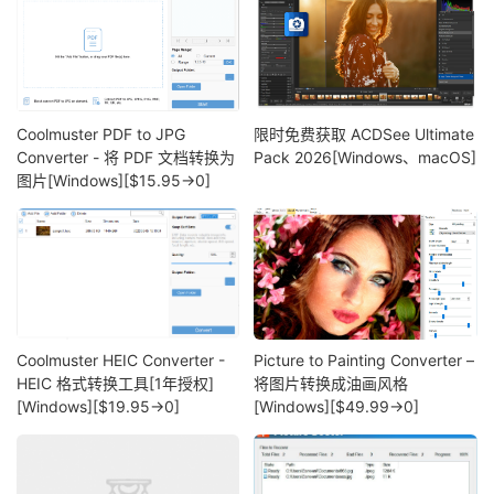
Coolmuster PDF to JPG
限时免费获取 ACDSee Ultimate
Converter - 将 PDF 文档转换为
Pack 2026[Windows、macOS]
图片[Windows][$15.95→0]
Coolmuster HEIC Converter -
Picture to Painting Converter –
HEIC 格式转换工具[1年授权]
将图片转换成油画风格
[Windows][$19.95→0]
[Windows][$49.99→0]