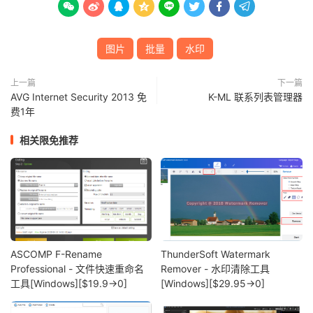








图片
批量
水印
上一篇
下一篇
AVG Internet Security 2013 免
K-ML 联系列表管理器
费1年
相关限免推荐
ASCOMP F-Rename
ThunderSoft Watermark
Professional - 文件快速重命名
Remover - 水印清除工具
工具[Windows][$19.9→0]
[Windows][$29.95→0]