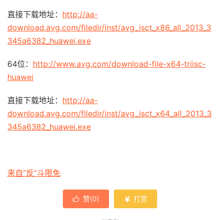
直接下载地址：
http://aa-
download.avg.com/filedir/inst/avg_isct_x86_all_2013_3
345a6382_huawei.exe
64位：
http://www.avg.com/download-file-x64-triisc-
huawei
直接下载地址：
http://aa-
download.avg.com/filedir/inst/avg_isct_x64_all_2013_3
345a6382_huawei.exe
来自“反”斗限免
赞(
0
)
打赏

