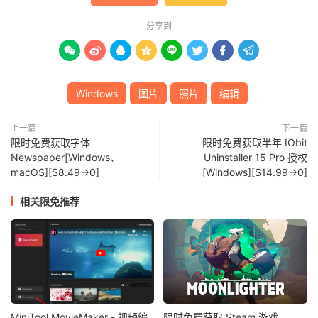
分享到








Windows
图片
照片
编辑
上一篇
下一篇
限时免费获取字体
限时免费获取半年 IObit
Newspaper[Windows、
Uninstaller 15 Pro 授权
macOS][$8.49→0]
[Windows][$14.99→0]
相关限免推荐
MiniTool MovieMaker - 视频编
限时免费获取 Steam 游戏