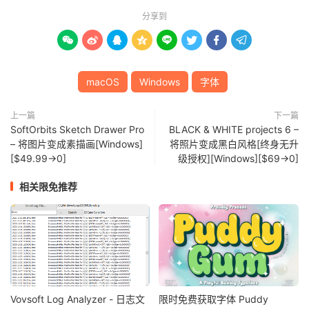
分享到








macOS
Windows
字体
上一篇
下一篇
SoftOrbits Sketch Drawer Pro
BLACK & WHITE projects 6 –
– 将图片变成素描画[Windows]
将照片变成黑白风格[终身无升
[$49.99→0]
级授权][Windows][$69→0]
相关限免推荐
Vovsoft Log Analyzer - 日志文
限时免费获取字体 Puddy