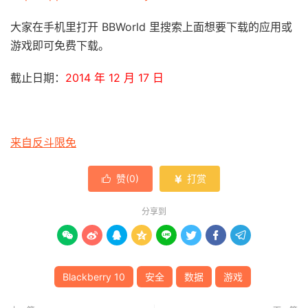
大家在手机里打开 BBWorld 里搜索上面想要下载的应用或
游戏即可免费下载。
截止日期：
2014 年 12 月 17 日
来自反斗限免
赞(
0
)
打赏


分享到








Blackberry 10
安全
数据
游戏