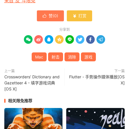
来自“反”斗限免
赞(
0
)
打赏


分享到








Mac
射击
消除
游戏
上一篇
下一篇
Crossworders' Dictionary and
Flutter - 手势操作媒体播放[OS
Gazetteer 4 - 填字游戏词典
X]
[OS X]
相关限免推荐