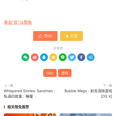
来自“反”斗限免
赞(
0
)
打赏


分享到








Mac
游戏
上一篇
下一篇
Whispered Stories: Sandman -
Bubble Mags - 射击消除游戏
私语的故事：睡魔
[OS X]
相关限免推荐