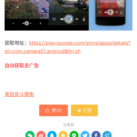
获取地址：
https://play.google.com/store/apps/details?
id=com.camera51.android&hl=zh
自动获取去广告
来自反斗限免
赞(
0
)
打赏


分享到







