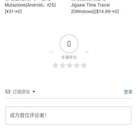
Mutazione[Android、iOS]
Jigsaw Time Travel
[¥31→0]
2[Windows][$14.99→0]
0
文章评分
订阅评论
登录