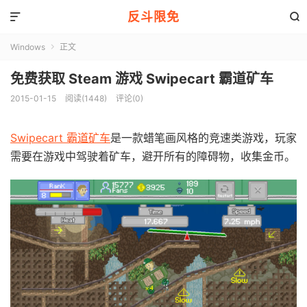
反斗限免


Windows
正文

免费获取 Steam 游戏 Swipecart 霸道矿车
2015-01-15
阅读(1448)
评论(0)
Swipecart 霸道矿车
是一款蜡笔画风格的竞速类游戏，玩家
需要在游戏中驾驶着矿车，避开所有的障碍物，收集金币。