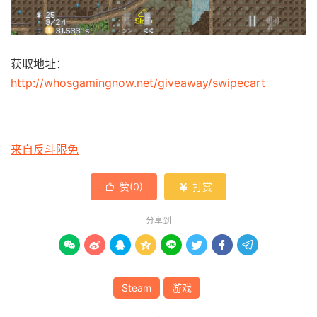
获取地址：
http://whosgamingnow.net/giveaway/swipecart
来自反斗限免
赞(
0
)
打赏


分享到








Steam
游戏