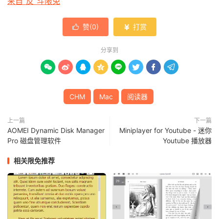
来自“反”斗限免
赞(
0
)
打赏


分享到








CHM
Mac
阅读器
上一篇
下一篇
AOMEI Dynamic Disk Manager
Miniplayer for Youtube - 迷你
Pro 磁盘管理软件
Youtube 播放器
相关限免推荐