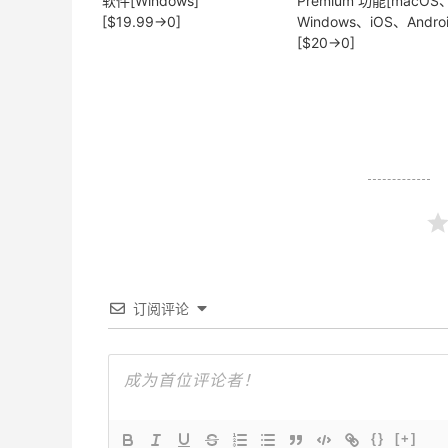
软件[Windows]
Premium 功能[macOS
[$19.99→0]
Windows、iOS、Androi
[$20→0]
订阅评论
{}
[+]