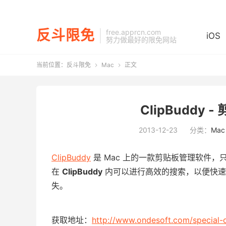
反斗限免
free.apprcn.com
iOS
努力做最好的限免网站
当前位置：
反斗限免
Mac
正文


ClipBuddy 
2013-12-23
分类：
Mac
ClipBuddy
是 Mac 上的一款剪贴板管理软件
在
ClipBuddy
内可以进行高效的搜索，以便快速找
失。
获取地址：
http://www.ondesoft.com/special-