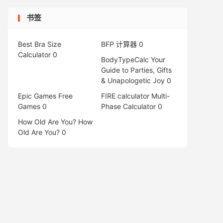
书签
Best Bra Size
BFP 计算器
0
Calculator
0
BodyTypeCalc
Your
Guide to Parties, Gifts
& Unapologetic Joy 0
Epic Games Free
FIRE calculator
Multi-
Games
0
Phase Calculator 0
How Old Are You?
How
Old Are You? 0