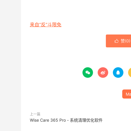
来自“反”斗限免
赞(
0
)




M
上一篇
Wise Care 365 Pro - 系统清理优化软件