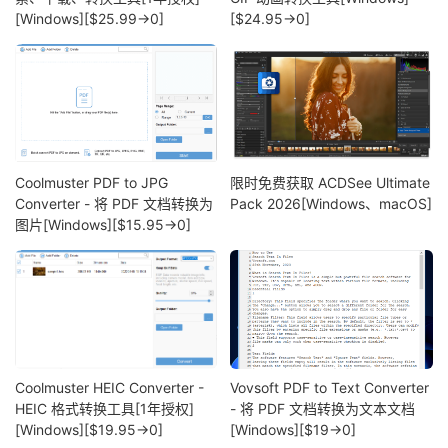
[Windows][$25.99→0]
[$24.95→0]
Coolmuster PDF to JPG
限时免费获取 ACDSee Ultimate
Converter - 将 PDF 文档转换为
Pack 2026[Windows、macOS]
图片[Windows][$15.95→0]
Coolmuster HEIC Converter -
Vovsoft PDF to Text Converter
HEIC 格式转换工具[1年授权]
- 将 PDF 文档转换为文本文档
[Windows][$19.95→0]
[Windows][$19→0]