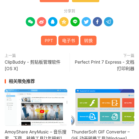
分享到








PPT
电子书
转换
上一篇
下一篇
ClipBuddy - 剪贴板管理软件
Perfect Print 7 Express - 文档
[OS X]
打印利器
相关限免推荐
AmoyShare AnyMusic – 音乐搜
ThunderSoft GIF Converter –
索、下载、转换工具[1年授权]
GIF 动画转换工具[Windows]