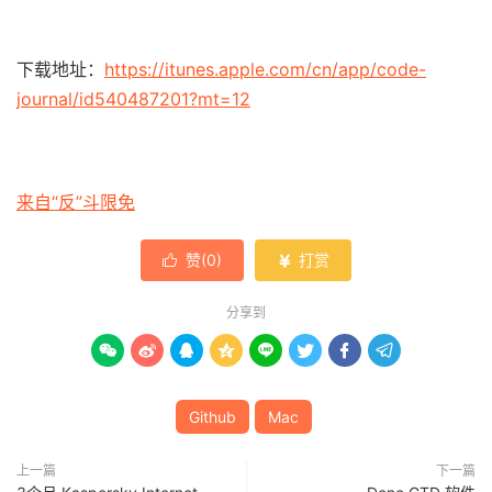
下载地址：
https://itunes.apple.com/cn/app/code-
journal/id540487201?mt=12
来自“反”斗限免
赞(
0
)
打赏


分享到








Github
Mac
上一篇
下一篇