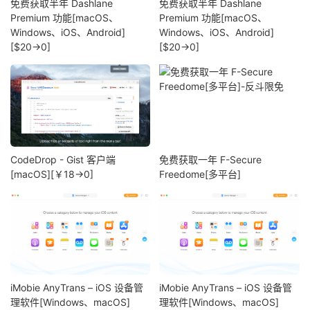
免费获取半年 Dashlane
免费获取半年 Dashlane
Premium 功能[macOS、
Premium 功能[macOS、
Windows、iOS、Android]
Windows、iOS、Android]
[$20→0]
[$20→0]
CodeDrop - Gist 客户端
免费获取一年 F-Secure
[macOS][￥18→0]
Freedome[多平台]
iMobie AnyTrans – iOS 设备管
iMobie AnyTrans – iOS 设备管
理软件[Windows、macOS]
理软件[Windows、macOS]