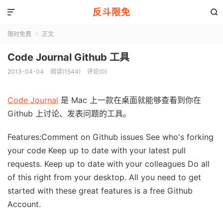
反斗限免


限时免费
正文

Code Journal Github 工具
2013-04-04
阅读(1544)
评论(0)
Code Journal
是 Mac 上一款在桌面就能够查看到你在
Github 上讨论、发表问题的工具。
Features:Comment on Github issues See who's forking
your code Keep up to date with your latest pull
requests. Keep up to date with your colleagues Do all
of this right from your desktop. All you need to get
started with these great features is a free Github
Account.