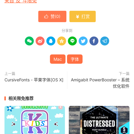
来自“反”斗限免
赞(
0
)
打赏


分享到








Mac
字体
上一篇
下一篇
CursiveFonts - 苹果字体[OS X]
Amigabit PowerBooster – 系统
优化软件
相关限免推荐