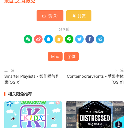
来自“反”斗限免
赞(
0
)
打赏


分享到








Mac
字体
上一篇
下一篇
Smarter Playlists - 智能播放列
ContemporaryFonts - 苹果字体
表[OS X]
[OS X]
相关限免推荐